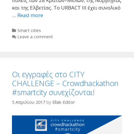
πόλεις των 28 Κρατών–Μελών, της Νορβηγίας
και της Ελβετίας. Το URBACT ΙΙΙ έχει συνολικό
…
Read more
Categories
Smart cities
Leave a comment
Oι εγγραφές στο CITY
CHALLENGE – Crowdhackathon
#smartcity συνεχίζονται!
5 Απριλίου 2017
by
Ellak-Editor