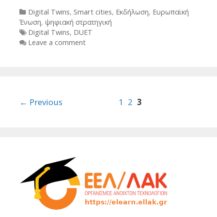
Categories
Digital Twins
,
Smart cities
,
Εκδήλωση
,
Ευρωπαϊκή
Ένωση
,
ψηφιακή στρατηγική
Tags
Digital Twins
,
DUET
Leave a comment
Post
← Previous
1
2
3
navigation