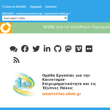
Τι είναι το ΕΛ/ΛΑΚ;
Εγγραφή
Συνδεση
ΕΕΛ/ΛΑΚ
|
creativecommons.gr
|
mycontent.ellak.gr
|
Μάθε για το ελεύθερο λογισμικ
Skip
to
content