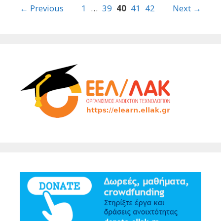
Post
← Previous
1
…
39
40
41
42
Next →
navigation