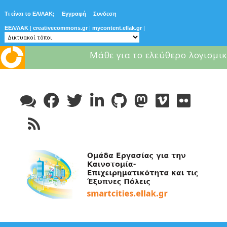
Τι είναι το ΕΛ/ΛΑΚ;
Εγγραφή
Συνδεση
ΕΕΛ/ΛΑΚ
|
creativecommons.gr
|
mycontent.ellak.gr
|
Μάθε για το ελεύθερο λογισμικ
Skip
to
content