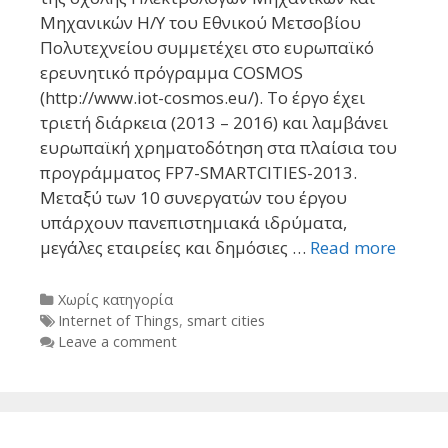
Μηχανικών Η/Υ του Εθνικού Μετσοβίου
Πολυτεχνείου συμμετέχει στο ευρωπαϊκό
ερευνητικό πρόγραμμα COSMOS
(http://www.iot-cosmos.eu/). Το έργο έχει
τριετή διάρκεια (2013 – 2016) και λαμβάνει
ευρωπαϊκή χρηματοδότηση στα πλαίσια του
προγράμματος FP7-SMARTCITIES-2013.
Μεταξύ των 10 συνεργατών του έργου
υπάρχουν πανεπιστημιακά ιδρύματα,
μεγάλες εταιρείες και δημόσιες …
Read more
Categories
Χωρίς κατηγορία
Tags
Internet of Things
,
smart cities
Leave a comment