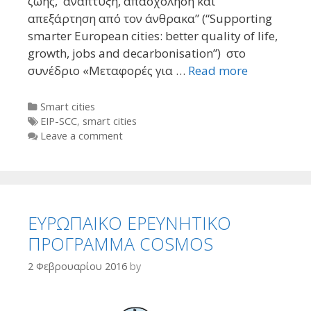
ζωής, ανάπτυξη, απασχόληση και
απεξάρτηση από τον άνθρακα” (“Supporting
smarter European cities: better quality of life,
growth, jobs and decarbonisation”) στο
συνέδριο «Μεταφορές για …
Read more
Categories
Smart cities
Tags
EIP-SCC
,
smart cities
Leave a comment
ΕΥΡΩΠΑΙΚΟ ΕΡΕΥΝΗΤΙΚΟ
ΠΡΟΓΡΑΜΜΑ COSMOS
2 Φεβρουαρίου 2016
by