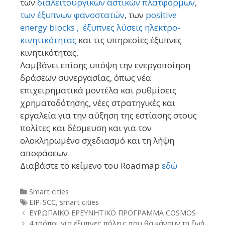
των
διαλειτουργικών αστικών πλατφόρμων
,
των έξυπνων φανοστατών
, των
positive
energy blocks ,
έξυπνες λύσεις ηλεκτρο-
κινητικότητας
και τις υπηρεσίες έξυπνες
κινητικότητας.
Λαμβάνει επίσης υπόψη την ενεργοποίηση
δράσεων συνεργασίας, όπως νέα
επιχειρηματικά μοντέλα και ρυθμίσεις
χρηματοδότησης, νέες στρατηγικές και
εργαλεία για την αύξηση της εστίασης στους
πολίτες και δέσμευση και για τον
ολοκληρωμένο σχεδιασμό και τη λήψη
αποφάσεων.
Διαβάστε το κείμενο του Roadmap
εδώ
Categories
Smart cities
Tags
EIP-SCC
,
smart cities
Post
ΕΥΡΩΠΑΙΚΟ ΕΡΕΥΝΗΤΙΚΟ ΠΡΟΓΡΑΜΜΑ COSMOS
navigation
4 τρόποι για έξυπνες πόλεις που θα κάνουν τη ζωή