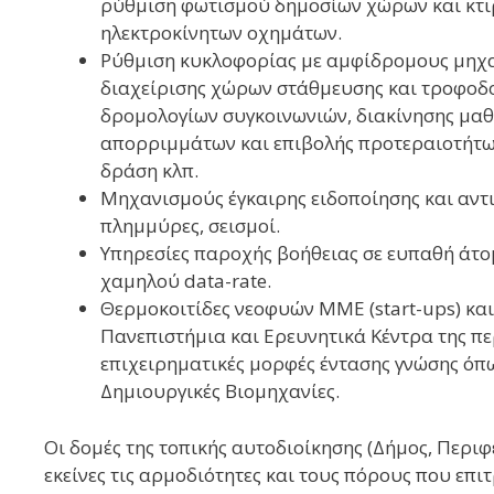
ρύθμιση φωτισμού δημοσίων χώρων και κτ
ηλεκτροκίνητων οχημάτων.
Ρύθμιση κυκλοφορίας με αμφίδρομους μηχα
διαχείρισης χώρων στάθμευσης και τροφο
δρομολογίων συγκοινωνιών, διακίνησης μα
απορριμμάτων και επιβολής προτεραιοτήτω
δράση κλπ.
Μηχανισμούς έγκαιρης ειδοποίησης και αντι
πλημμύρες, σεισμοί.
Υπηρεσίες παροχής βοήθειας σε ευπαθή άτομ
χαμηλού data-rate.
Θερμοκοιτίδες νεοφυών ΜΜΕ (start-ups) και 
Πανεπιστήμια και Ερευνητικά Κέντρα της πε
επιχειρηματικές μορφές έντασης γνώσης όπω
Δημιουργικές Βιομηχανίες.
Οι δομές της τοπικής αυτοδιοίκησης (Δήμος, Περι
εκείνες τις αρμοδιότητες και τους πόρους που επι