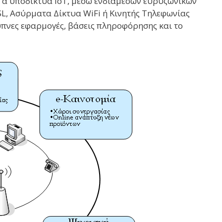
 Τα υποδίκτυα IoT, μέσω ενδιάμεσων ευρυζωνικών
SL, Ασύρματα Δίκτυα WiFi ή Κινητής Τηλεφωνίας
υπνες εφαρμογές, βάσεις πληροφόρησης και το