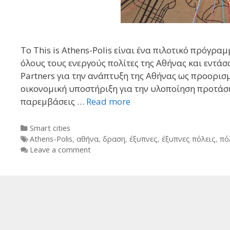
Το This is Athens-Polis είναι ένα πιλοτικό πρόγρ
όλους τους ενεργούς πολίτες της Αθήνας και εντάσ
Partners για την ανάπτυξη της Αθήνας ως προο
οικονομική υποστήριξη για την υλοποίηση προτάσε
παρεμβάσεις …
Read more
Categories
Smart cities
Tags
Athens-Polis
,
αθήνα
,
δραση
,
έξυπνες
,
έξυπνες πόλεις
,
πό
Leave a comment