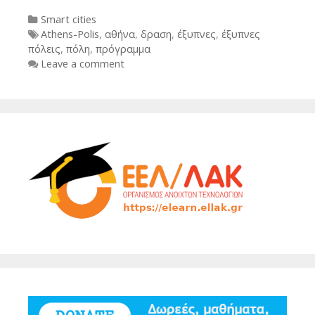
Categories
Smart cities
Tags
Athens-Polis
,
αθήνα
,
δραση
,
έξυπνες
,
έξυπνες
πόλεις
,
πόλη
,
πρόγραμμα
Leave a comment