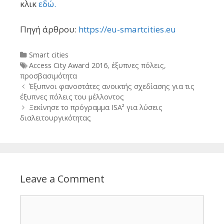
κλικ
εδώ.
Πηγή άρθρου:
https://eu-smartcities.eu
Categories
Smart cities
Tags
Access City Award 2016
,
έξυπνες πόλεις
,
προσβασιμότητα
Post
Έξυπνοι φανοστάτες ανοικτής σχεδίασης για τις
navigation
έξυπνες πόλεις του μέλλοντος
Ξεκίνησε το πρόγραμμα ISA² για λύσεις
διαλειτουργικότητας
Leave a Comment