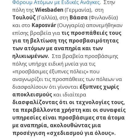
Φόρουμ Ατόμων με Ειδικές Ανάγκες
. Στην
πόλη της
Wiesbaden
(Γερμανία), στη
Τουλούζ
(Γαλλία), στη
Βάασα
(Φινλανδία)
και στο
Kaposvár
(Ουγγαρία) απονεμήθηκαν
επίσης βραβεία για
τις προσπάθειές τους
για τη βελτίωση της προσβασιμότητας
των ατόμων με αναπηρία και των
ηλικιωμένων.
Στα βραβεία προσβάσιμης
πόλης υπήρχε ειδική μνεία για τις
«προσβάσιμες έξυπνες πόλεις» που
αναγνωρίζει τις προσπάθειες των πόλεων να
διασφαλίσουν ότι γίνονται
έξυπνες χωρίς
αποκλεισμούς
και ιδιαίτερα
διασφαλίζοντας ότι οι τεχνολογίες τους,
τα περιβάλλοντα χρήστη και οι συναφείς
υπηρεσίες είναι προσβάσιμες στα άτομα
με αναπηρία, ακολουθώντας μια
προσέγγιση «σχεδιασμού για όλους».